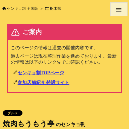

センキョ割 全国版
>

栃木県

グルメ
焼肉もうもう亭
のセンキョ割