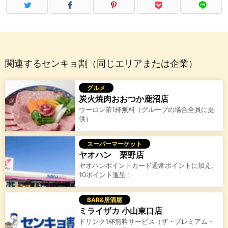
関連するセンキョ割（同じエリアまたは企業）
グルメ
炭火焼肉おおつか鹿沼店
ウーロン茶1杯無料（グループの場合全員に提
供）
スーパーマーケット
ヤオハン 栗野店
ヤオハンポイントカード通常ポイントに加え、
10ポイント進呈！
BAR&居酒屋
ミライザカ 小山東口店
ドリンク1杯無料サービス（ザ・プレミアム・