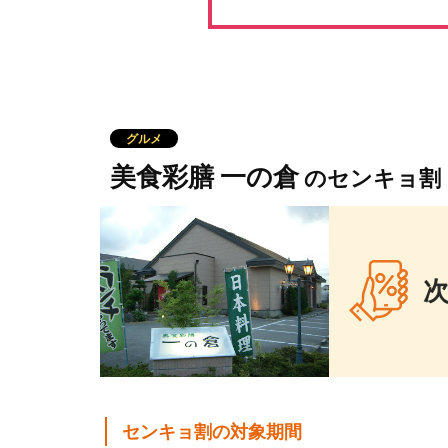
グルメ
美食彩膳 一の倉
のセンキョ割
次
センキョ割の対象期間