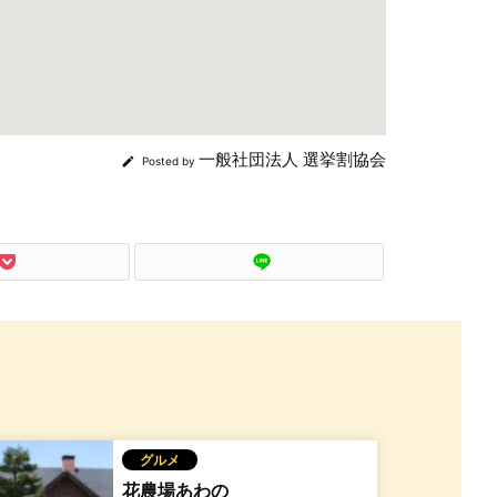
一般社団法人 選挙割協会

Posted by
グルメ
花農場あわの