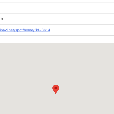
10
inavi.net/spot/home/?id=8614