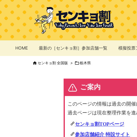
HOME
最新の［センキョ割］参加店舗一覧
模擬投票

センキョ割 全国版
>

栃木県