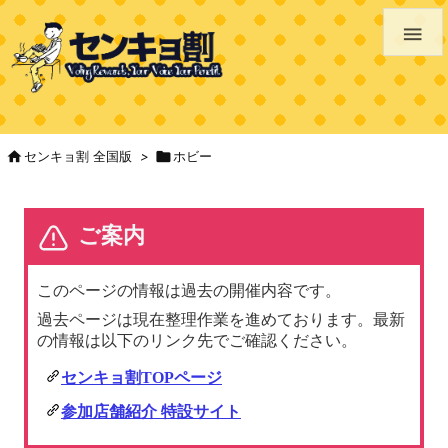


センキョ割 全国版
>

ホビー