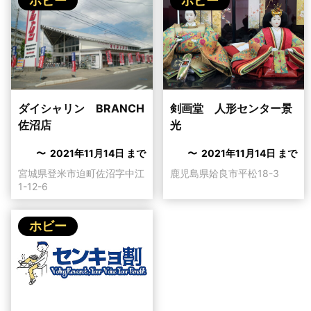
ホビー
ホビー
剣画堂 人形センター景
ダイシャリン BRANCH
光
佐沼店
〜 2021年11月14日 まで
〜 2021年11月14日 まで
鹿児島県姶良市平松18-3
宮城県登米市迫町佐沼字中江
1-12-6
ホビー