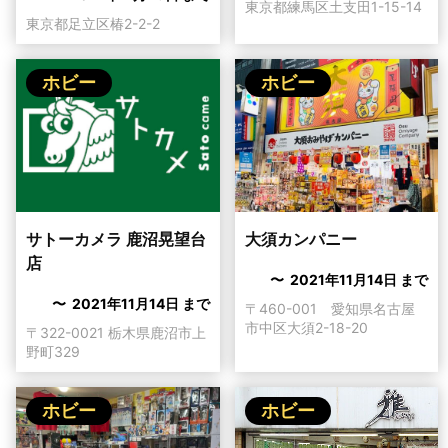
東京都練馬区土支田1-15-14
東京都足立区椿2-2-2
ホビー
ホビー
サトーカメラ 鹿沼晃望台
大須カンパニー
店
〜 2021年11月14日 まで
〜 2021年11月14日 まで
〒460-001 愛知県名古屋
市中区大須2-18-20
〒322-0021 栃木県鹿沼市上
野町329
ホビー
ホビー