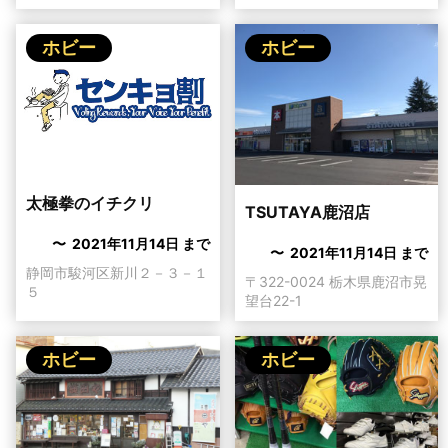
ホビー
ホビー
太極拳のイチクリ
TSUTAYA鹿沼店
〜 2021年11月14日 まで
〜 2021年11月14日 まで
静岡市駿河区新川２－３－１
〒322-0024 栃木県鹿沼市晃
５
望台22-1
ホビー
ホビー