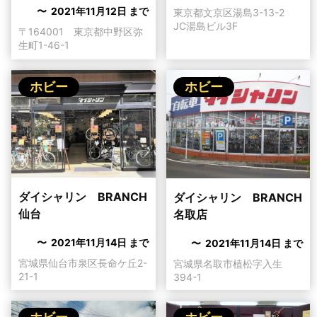
〜 2021年11月12日 まで
東京都文京区湯島3-13-2
JC湯島ビル3F
〒164001 東京都中野区弥
生町1-46-1
ホビー
ホビー
ダイシャリン BRANCH
ダイシャリン BRANCH
仙台
名取店
〜 2021年11月14日 まで
〜 2021年11月14日 まで
宮城県仙台市泉区長命ケ丘2-
宮城県名取市植松字入生
21-1
394-1