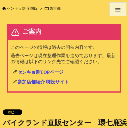

センキョ割 全国版
>

東京都

ホビー
バイクランド直販センター 環七鹿浜