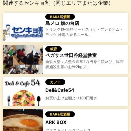
関連するセンキョ割（同じエリアまたは企業）
BAR&居酒屋
鳥メロ 旗の台店
ドリンク1杯無料サービス（ザ・プレミアム・
モルツ 神泡の香るエール…
教育
ペガサス世田谷経堂教室
新規入塾：入塾金通常2万円を半額及び、障害
者施設生産のお米2kgプ…
カフェ
Deli&Cafe54
お買い上げ金額より100円引き
BAR&居酒屋
ARK BOX
ファストドリンクサービス