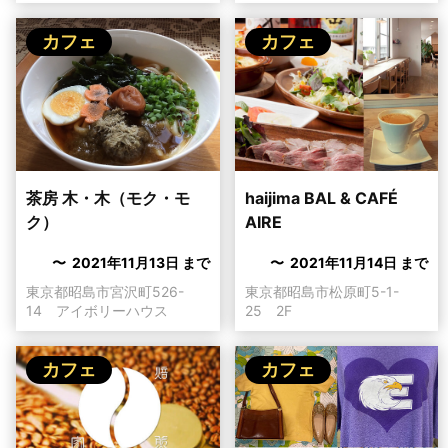
カフェ
カフェ
茶房 木・木（モク・モ
haijima BAL & CAFÉ
ク）
AIRE
〜 2021年11月13日 まで
〜 2021年11月14日 まで
東京都昭島市宮沢町526-
東京都昭島市松原町5-1-
14 アイボリーハウス
25 2F
カフェ
カフェ