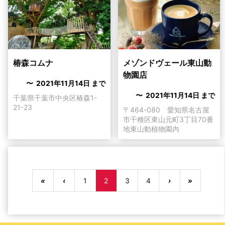
メゾンドヴェール東山動
椿森コムナ
物園店
〜 2021年11月14日 まで
〜 2021年11月14日 まで
千葉県千葉市中央区椿森1-
21-23
〒464-080 愛知県名古屋
市千種区東山元町3丁目70番
地東山動植物園内
«
‹
1
2
3
4
›
»