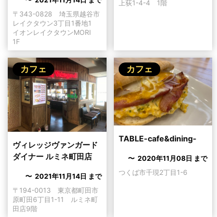
上荻1-4-4 1階
〒343-0828 埼玉県越谷市
レイクタウン3丁目1番地1
イオンレイクタウンMORI
1F
カフェ
カフェ
TABLE-cafe&dining-
ヴィレッジヴァンガード
ダイナー ルミネ町田店
〜 2020年11月08日 まで
つくば市千現2丁目1-6
〜 2021年11月14日 まで
〒194-0013 東京都町田市
原町田6丁目1-11 ルミネ町
田店9階