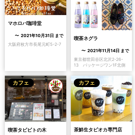
マホロバ珈琲堂
〜 2021年10月31日 まで
喫茶ネグラ
大阪府枚方市長尾元町5-2-7
〜 2021年11月14日 まで
東京都世田谷区北沢2-26-
13 パッケージワン1F北側
カフェ
カフェ
茶鮮生タピオカ専門店
喫茶タビビトの木