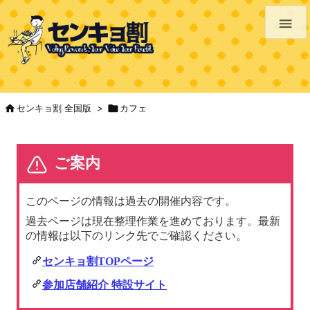


センキョ割 全国版
>

カフェ