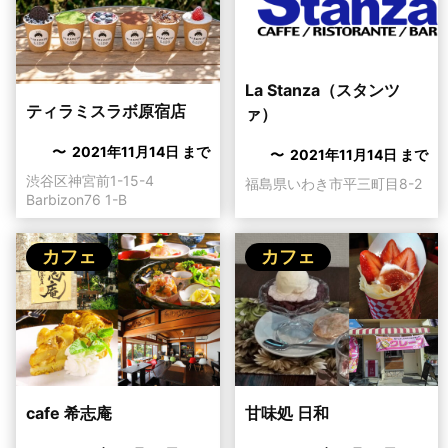
La Stanza（スタンツ
ティラミスラボ原宿店
ァ）
〜 2021年11月14日 まで
〜 2021年11月14日 まで
渋谷区神宮前1-15-4
福島県いわき市平三町目8-2
Barbizon76 1-B
カフェ
カフェ
cafe 希志庵
甘味処 日和