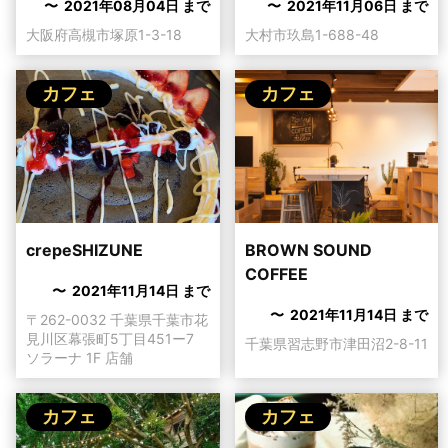
〜 2021年08月04日 まで
〜 2021年11月06日 まで
大阪府高槻市塚原1-3-18
大村市玖島1-688-48
カフェ
カフェ
crepeSHIZUNE
BROWN SOUND
COFFEE
〜 2021年11月14日 まで
〜 2021年11月14日 まで
〒262-0032 千葉県千葉市花
見川区幕張町5丁目451ー7
千葉県習志野市津田沼2-8-11
ソラーナ 1F 店舗
カフェ
カフェ