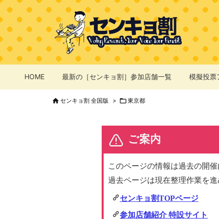
HOME
最新の［センキョ割］参加店舗一覧
模擬投票

センキョ割 全国版
>

東京都