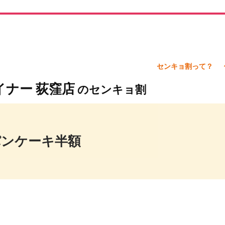
センキョ割って？
ナー 荻窪店
のセンキョ割
パンケーキ半額