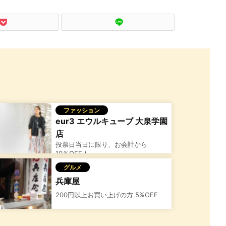
ファッション
eur3 エウルキューブ 大泉学園
店
投票日当日に限り、お会計から
10％OFF！
グルメ
兵庫屋
200円以上お買い上げの方 5%OFF