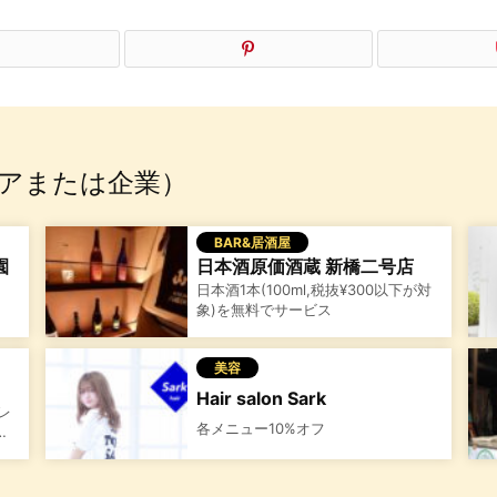
アまたは企業）
BAR&居酒屋
園
日本酒原価酒蔵 新橋二号店
日本酒1本(100ml,税抜¥300以下が対
象)を無料でサービス
美容
Hair salon Sark
レ
各メニュー10%オフ
…