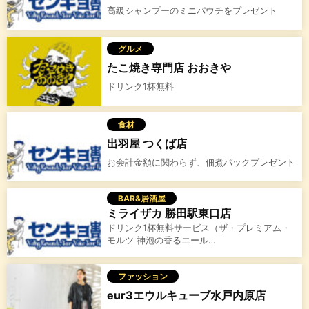
高級シャンプーのミニパウチをプレゼント
グルメ
たこ焼き専門店 おおきや
ドリンク1杯無料
食材
出羽屋 つくば店
お会計金額に関わらず、佃煮パックプレゼント
BAR&居酒屋
ミライザカ 勝田駅東口店
ドリンク1杯無料サービス（ザ・プレミアム・
モルツ 神泡の香るエール…
ファッション
eur3エウルキューブ水戸内原店