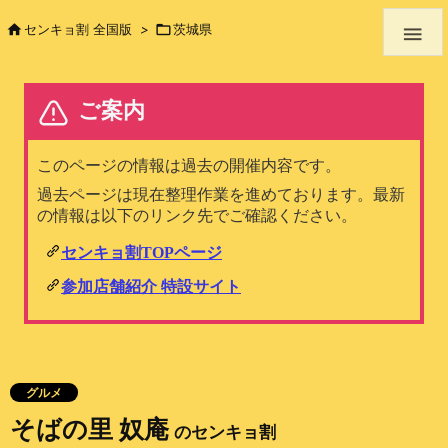

センキョ割 全国版
>

茨城県

グルメ
そばの里 奴庵
のセンキョ割