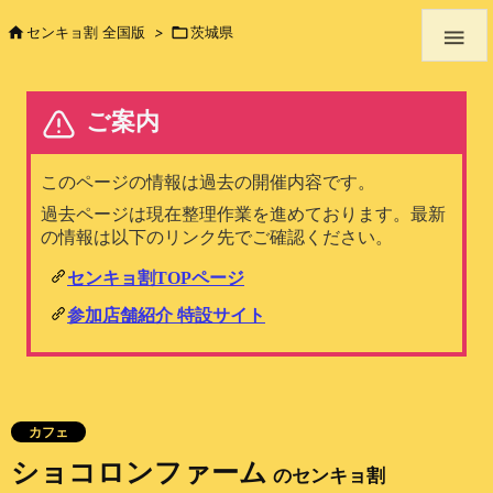

センキョ割 全国版
>

茨城県

カフェ
ショコロンファーム
のセンキョ割