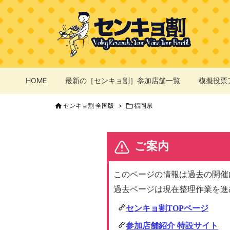
HOME
最新の［センキョ割］参加店舗一覧
模擬投票

センキョ割 全国版
>

福岡県