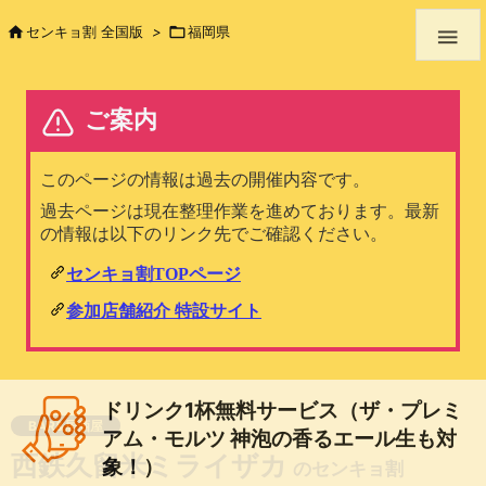

センキョ割 全国版
>

福岡県

ドリンク1杯無料サービス（ザ・プレミ
BAR&居酒屋
アム・モルツ 神泡の香るエール生も対
西鉄久留米ミライザカ
象！）
のセンキョ割