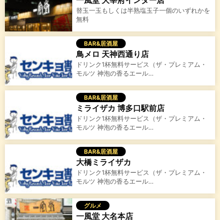
替玉一玉もしくは半熟塩玉子一個のいずれかを
無料
BAR&居酒屋
鳥メロ 天神西通り店
ドリンク1杯無料サービス（ザ・プレミアム・
モルツ 神泡の香るエール…
BAR&居酒屋
ミライザカ 博多口駅前店
ドリンク1杯無料サービス（ザ・プレミアム・
モルツ 神泡の香るエール…
BAR&居酒屋
大橋ミライザカ
ドリンク1杯無料サービス（ザ・プレミアム・
モルツ 神泡の香るエール…
グルメ
一風堂 大名本店