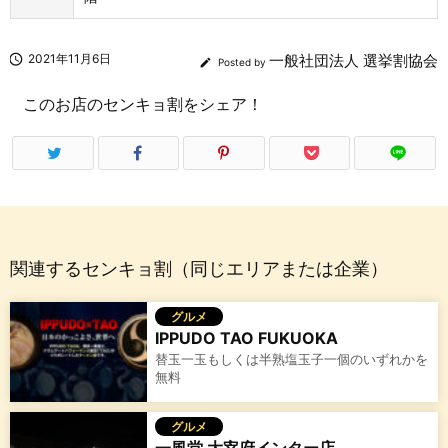

2021年11月6日
一般社団法人 選挙割協会

Posted by
このお店のセンキョ割をシェア！
関連するセンキョ割（同じエリアまたは企業）
グルメ
IPPUDO TAO FUKUOKA
替玉一玉もしくは半熟塩玉子一個のいずれかを
無料
グルメ
一風堂 大宰府インター店