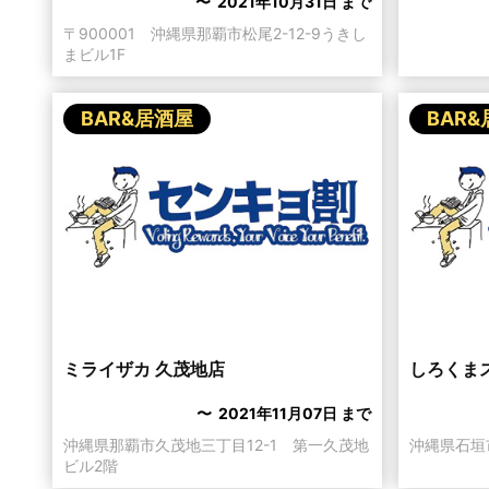
〜 2021年10月31日 まで
〒900001 沖縄県那覇市松尾2-12-9うきし
まビル1F
BAR&居酒屋
BAR
ミライザカ 久茂地店
しろくまス
〜 2021年11月07日 まで
沖縄県那覇市久茂地三丁目12-1 第一久茂地
沖縄県石垣
ビル2階