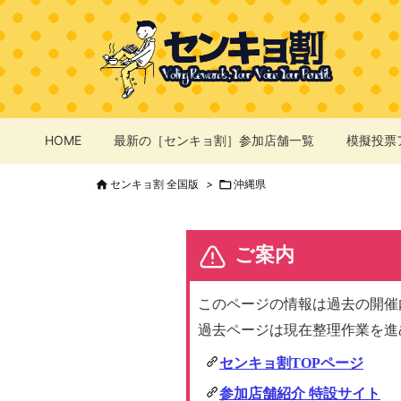
HOME
最新の［センキョ割］参加店舗一覧
模擬投票

センキョ割 全国版
>

沖縄県