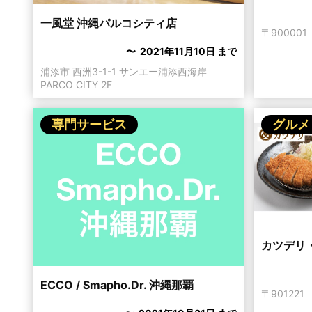
一風堂 沖縄パルコシティ店
〒90000
〜 2021年11月10日 まで
浦添市 西洲3-1-1 サンエー浦添西海岸
PARCO CITY 2F
専門サービス
グルメ
カツデリ
ECCO / Smapho.Dr. 沖縄那覇
〒90122