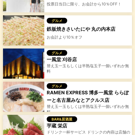
投票日当日に限り、お会計から10％OFF！
グルメ
鉄板焼きさいたにや 丸の内本店
お会計より10％オフ
グルメ
一風堂 刈谷店
替え玉一玉もしくは半熟塩玉子一個いずれか無
料
グルメ
RAMEN EXPRESS 博多一風堂 ららぽ
ーと名古屋みなとアクルス店
替え玉一玉もしくは半熟塩玉子一個いずれか無
料
BAR&居酒屋
芋蔵 栄店
ドリンク一杯サービス ドリンクの内容は店舗の