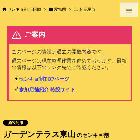

センキョ割 全国版
>

愛知県
>

名古屋市

施設利用
ガーデンテラス東山
のセンキョ割