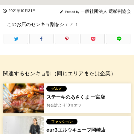

2021年10月31日
一般社団法人 選挙割協会

Posted by
このお店のセンキョ割をシェア！
関連するセンキョ割（同じエリアまたは企業）
グルメ
ステーキのあさくま 一宮店
お会計より10％オフ
ファッション
eur3エルウキューブ岡崎店