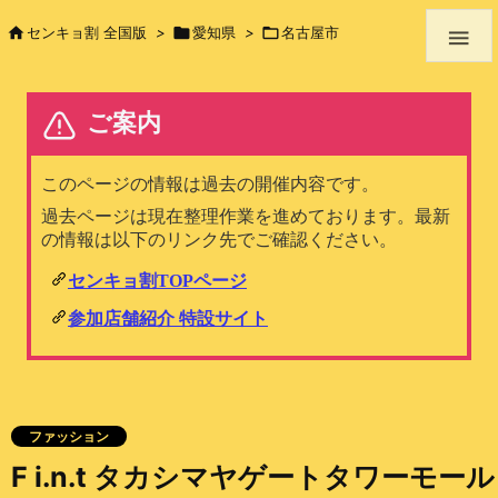

センキョ割 全国版
>

愛知県
>

名古屋市

ファッション
F i.n.t タカシマヤゲートタワーモール