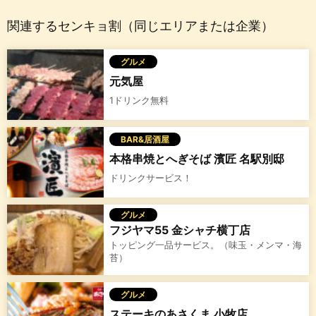
関連するセンキョ割（同じエリアまたは企業）
グルメ
元気屋
1ドリンク無料
BAR&居酒屋
本格串焼とへぎそば 濱匠 名駅別邸
ドリンクサービス！
グルメ
フジヤマ55 金シャチ横丁店
トッピング一品サービス。（味玉・メンマ・海
苔）
グルメ
ステーキのあさくま 小牧店