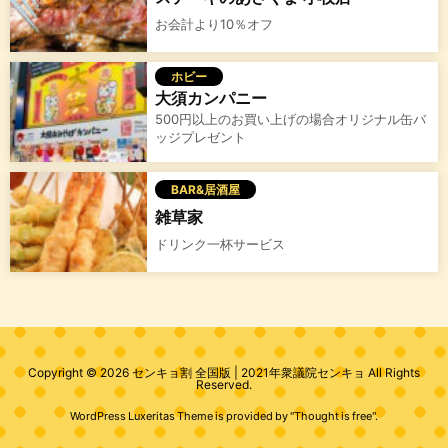
お会計より10％オフ
ホビー
大須カンパニー
500円以上のお買い上げの場合オリジナル缶バ
ッジプレゼント
BAR&居酒屋
雑草家
ドリンク一杯サービス
Copyright ©
2026
センキョ割 全国版 | 2021年衆議院センキョ
All Rights
Reserved.
WordPress Luxeritas Theme is provided by "
Thought is free
".