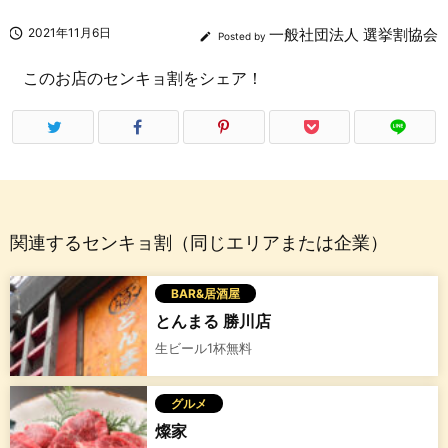

2021年11月6日
一般社団法人 選挙割協会

Posted by
このお店のセンキョ割をシェア！
関連するセンキョ割（同じエリアまたは企業）
BAR&居酒屋
とんまる 勝川店
生ビール1杯無料
グルメ
燦家