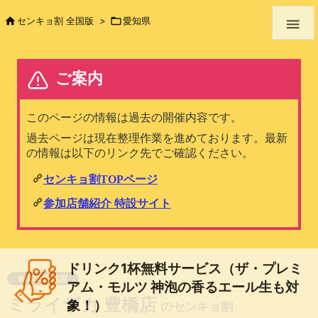

センキョ割 全国版
>

愛知県

ドリンク1杯無料サービス（ザ・プレミ
BAR&居酒屋
アム・モルツ 神泡の香るエール生も対
ミライザカ 豊橋店
象！）
のセンキョ割