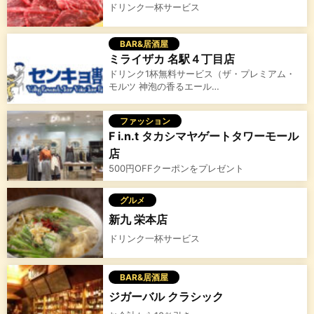
ドリンク一杯サービス
BAR&居酒屋
ミライザカ 名駅４丁目店
ドリンク1杯無料サービス（ザ・プレミアム・
モルツ 神泡の香るエール…
ファッション
F i.n.t タカシマヤゲートタワーモール
店
500円OFFクーポンをプレゼント
グルメ
新九 栄本店
ドリンク一杯サービス
BAR&居酒屋
ジガーバル クラシック