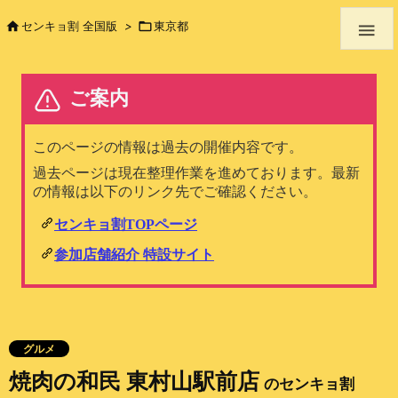

センキョ割 全国版
>

東京都

グルメ
焼肉の和民 東村山駅前店
のセンキョ割