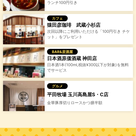
ランチ100円引き
カフェ
猿田彦珈琲 武蔵小杉店
次回以降にご利用いただける「100円引き チケ
ット」をプレゼント
BAR&居酒屋
日本酒原価酒蔵 神田店
日本酒1本(100ml,税抜¥300以下が対象)を無料
でサービス
グルメ
平田牧場 玉川高島屋S・C店
金華豚厚切りロースかつ膳半額