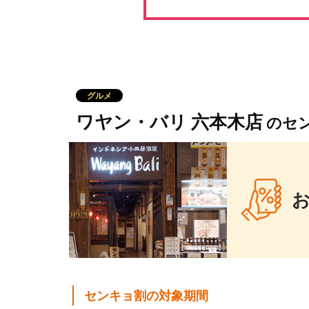
グルメ
ワヤン・バリ 六本木店
のセ
お
センキョ割の対象期間