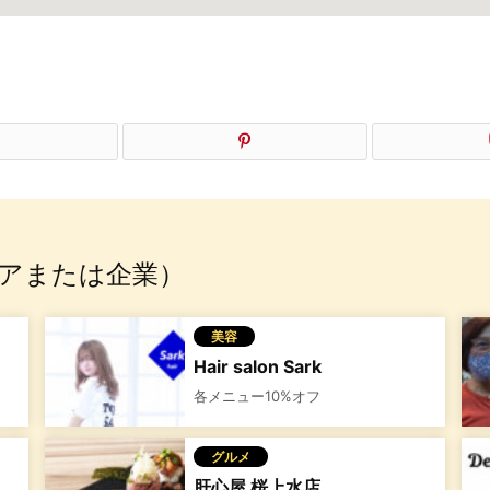
アまたは企業）
美容
Hair salon Sark
各メニュー10%オフ
グルメ
」
肝心屋 桜上水店