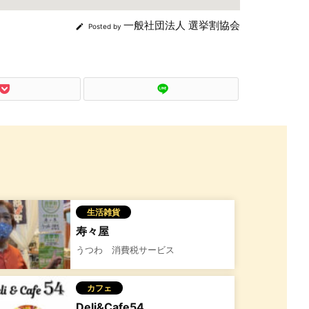
一般社団法人 選挙割協会

Posted by
生活雑貨
寿々屋
うつわ 消費税サービス
カフェ
Deli&Cafe54