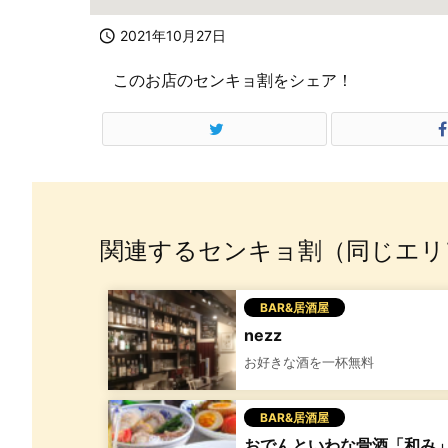

2021年10月27日
このお店のセンキョ割をシェア！
関連するセンキョ割（同じエリ
BAR&居酒屋
nezz
お好きな酒を一杯無料
BAR&居酒屋
おでんといわな骨酒「和み