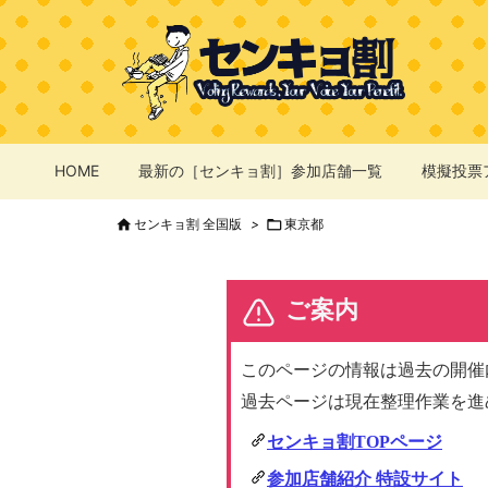
HOME
最新の［センキョ割］参加店舗一覧
模擬投票

センキョ割 全国版
>

東京都