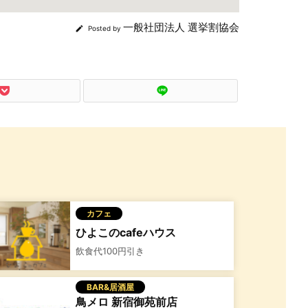
一般社団法人 選挙割協会

Posted by
カフェ
ひよこのcafeハウス
飲食代100円引き
BAR&居酒屋
鳥メロ 新宿御苑前店