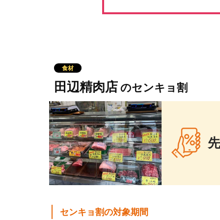
食材
田辺精肉店
のセンキョ割
先
センキョ割の対象期間