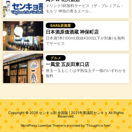
ドリンク1杯無料サービス（ザ・プレミアム・
モルツ 神泡の香るエール…
BAR&居酒屋
日本酒原価酒蔵 神保町店
日本酒1本(100ml,税抜¥300以下が対象)を無料
でサービス
グルメ
一風堂 五反田東口店
替玉一玉もしくは半熟塩玉子一個のいずれかを
無料
Copyright ©
2026
センキョ割 全国版 | 2021年衆議院センキョ
All Rights
Reserved.
WordPress Luxeritas Theme is provided by "
Thought is free
".