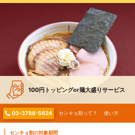
100円トッピングor麺大盛りサービス
03-3788-5624
センキョ割って？
使い方
センキョ割の対象期間