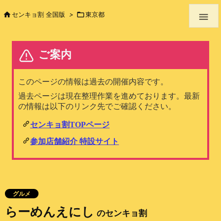

センキョ割 全国版
>

東京都

グルメ
らーめんえにし
のセンキョ割