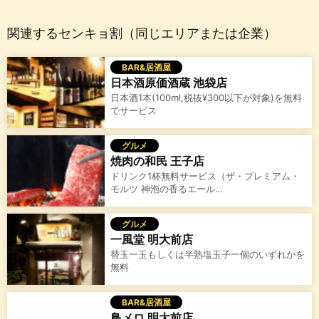
関連するセンキョ割（同じエリアまたは企業）
BAR&居酒屋
日本酒原価酒蔵 池袋店
日本酒1本(100ml,税抜¥300以下が対象)を無料
でサービス
グルメ
焼肉の和民 王子店
ドリンク1杯無料サービス（ザ・プレミアム・
モルツ 神泡の香るエール…
グルメ
一風堂 明大前店
替玉一玉もしくは半熟塩玉子一個のいずれかを
無料
BAR&居酒屋
鳥メロ 明大前店