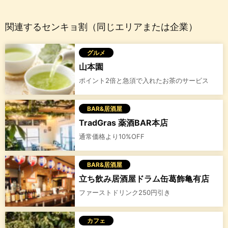
関連するセンキョ割（同じエリアまたは企業）
グルメ
山本園
ポイント2倍と急須で入れたお茶のサービス
BAR&居酒屋
TradGras 薬酒BAR本店
通常価格より10%OFF
BAR&居酒屋
立ち飲み居酒屋ドラム缶葛飾亀有店
ファーストドリンク250円引き
カフェ