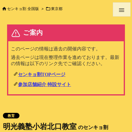

センキョ割 全国版
>

東京都

教育
明光義塾小岩北口教室
のセンキョ割