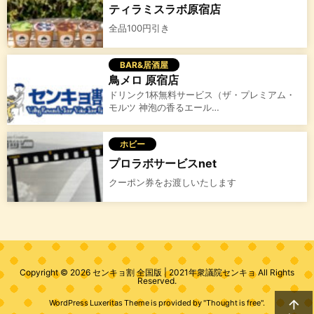
ティラミスラボ原宿店
全品100円引き
BAR&居酒屋
鳥メロ 原宿店
ドリンク1杯無料サービス（ザ・プレミアム・
モルツ 神泡の香るエール…
ホビー
プロラボサービスnet
クーポン券をお渡しいたします
Copyright ©
2026
センキョ割 全国版 | 2021年衆議院センキョ
All Rights
Reserved.

WordPress Luxeritas Theme is provided by "
Thought is free
".