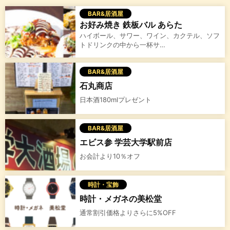
BAR&居酒屋
お好み焼き 鉄板バル あらた
ハイボール、サワー、ワイン、カクテル、ソフ
トドリンクの中から一杯サ…
BAR&居酒屋
石丸商店
日本酒180mlプレゼント
BAR&居酒屋
エビス参 学芸大学駅前店
お会計より10％オフ
時計・宝飾
時計・メガネの美松堂
通常割引価格よりさらに5%OFF