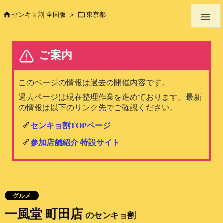

センキョ割 全国版
>

東京都

グルメ
一風堂 町田店
のセンキョ割