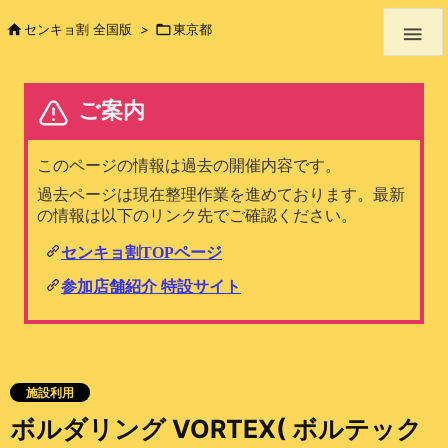

センキョ割 全国版
>

東京都

施設利用
ボルダリング VORTEX( ボルテック