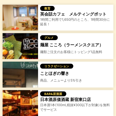
教育
英会話カフェ メルティングポット
1時間ご利用で1,650円のところ、1時間30分に
延長！
グルメ
麺屋 こころ（ラーメンスクエア）
麺類ご注文のお客様にトッピング1品無料
リラクゼーション
ことほぎの響き
商品、メニューより5%引き
BAR&居酒屋
日本酒原価酒蔵 新宿東口店
日本酒1本(100ml,税抜¥300以下が対象)を無料
でサービス