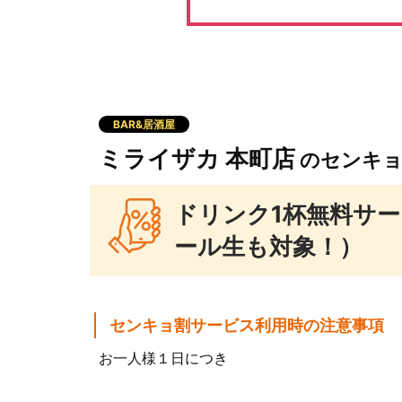
BAR&居酒屋
ミライザカ 本町店
のセンキ
ドリンク1杯無料サ
ール生も対象！）
センキョ割サービス利用時の注意事項
お一人様１日につき