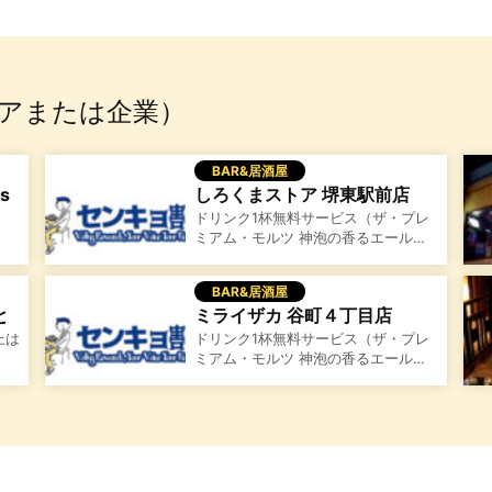
アまたは企業）
BAR&居酒屋
us
しろくまストア 堺東駅前店
ドリンク1杯無料サービス（ザ・プレ
ミアム・モルツ 神泡の香るエール…
BAR&居酒屋
と
ミライザカ 谷町４丁目店
上は
ドリンク1杯無料サービス（ザ・プレ
ミアム・モルツ 神泡の香るエール…