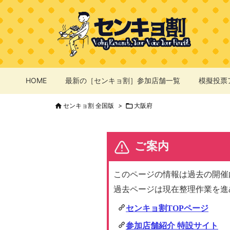
HOME
最新の［センキョ割］参加店舗一覧
模擬投票

センキョ割 全国版
>

大阪府