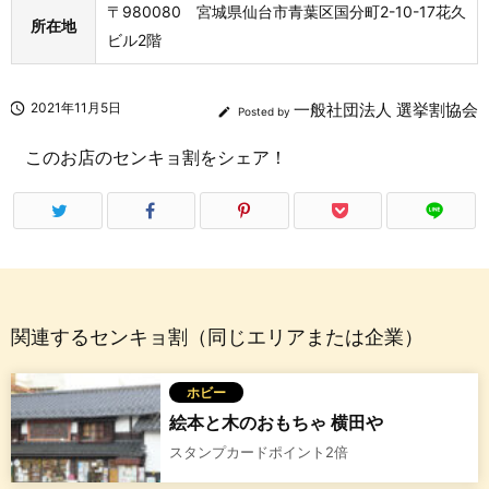
〒980080 宮城県仙台市青葉区国分町2-10-17花久
所在地
ビル2階

2021年11月5日
一般社団法人 選挙割協会

Posted by
このお店のセンキョ割をシェア！
関連するセンキョ割（同じエリアまたは企業）
ホビー
絵本と木のおもちゃ 横田や
スタンプカードポイント2倍