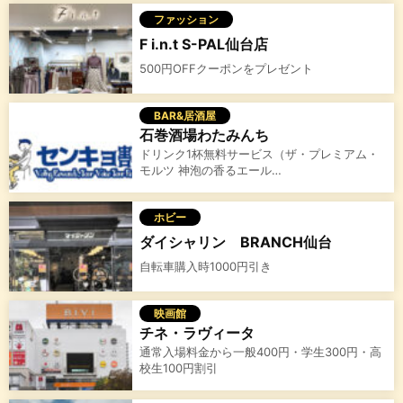
ファッション
F i.n.t S-PAL仙台店
500円OFFクーポンをプレゼント
BAR&居酒屋
石巻酒場わたみんち
ドリンク1杯無料サービス（ザ・プレミアム・
モルツ 神泡の香るエール…
ホビー
ダイシャリン BRANCH仙台
自転車購入時1000円引き
映画館
チネ・ラヴィータ
通常入場料金から一般400円・学生300円・高
校生100円割引