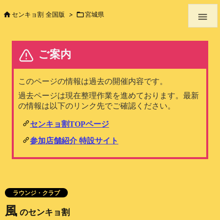

センキョ割 全国版
>

宮城県

ラウンジ・クラブ
風
のセンキョ割