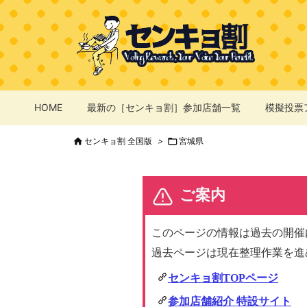
HOME
最新の［センキョ割］参加店舗一覧
模擬投票

センキョ割 全国版
>

宮城県