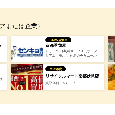
アまたは企業）
BAR&居酒屋
カ
京都季鶏屋
１
ドリンク1杯無料サービス（ザ・プレ
ミアム・モルツ 神泡の香るエール…
生活雑貨
リサイクルマート京都伏見店
のい
買取金額10%アップ