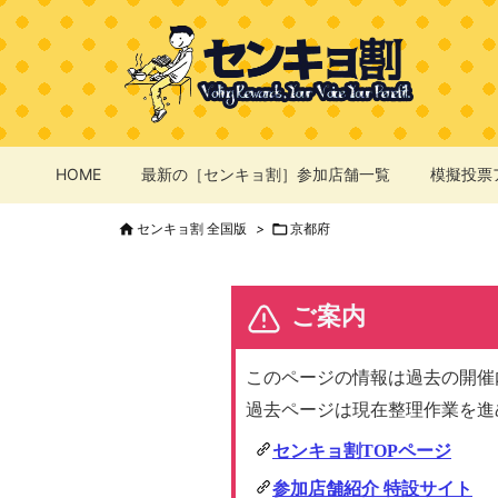
HOME
最新の［センキョ割］参加店舗一覧
模擬投票

センキョ割 全国版
>

京都府