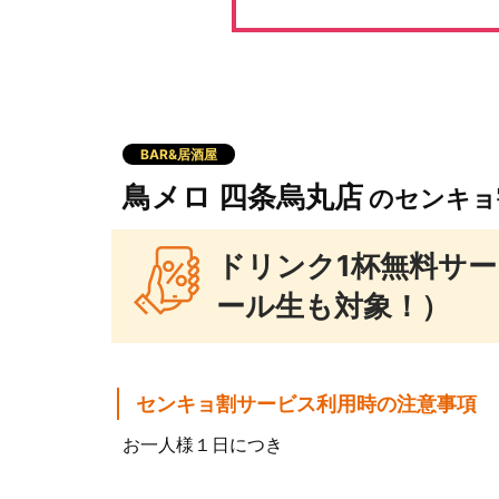
BAR&居酒屋
鳥メロ 四条烏丸店
のセンキョ
ドリンク1杯無料サ
ール生も対象！）
センキョ割サービス利用時の注意事項
お一人様１日につき