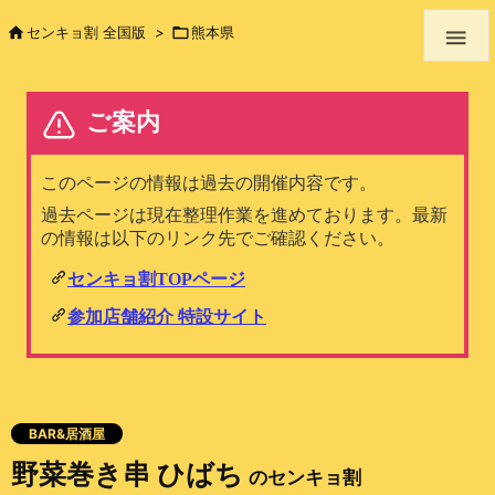

センキョ割 全国版
>

熊本県

BAR&居酒屋
野菜巻き串 ひばち
のセンキョ割