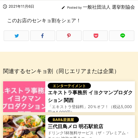

2021年11月6日
一般社団法人 選挙割協会

Posted by
このお店のセンキョ割をシェア！
関連するセンキョ割（同じエリアまたは企業）
エンターテイメント
エキストラ事務所 イヨクマンプロダク
ション 関西
「エキストラ登録料」20％オフ！（税込5,000
円⇒4,000円）
BAR&居酒屋
三代目鳥メロ 明石駅前店
ドリンク1杯無料サービス（ザ・プレミアム・