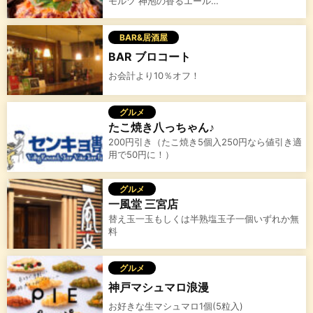
モルツ 神泡の香るエール…
BAR&居酒屋
BAR ブロコート
お会計より10％オフ！
グルメ
たこ焼き八っちゃん♪
200円引き（たこ焼き5個入250円なら値引き適
用で50円に！）
グルメ
一風堂 三宮店
替え玉一玉もしくは半熟塩玉子一個いずれか無
料
グルメ
神戸マシュマロ浪漫
お好きな生マシュマロ1個(5粒入)