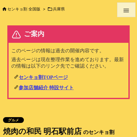

センキョ割 全国版
>

兵庫県

グルメ
焼肉の和民 明石駅前店
のセンキョ割