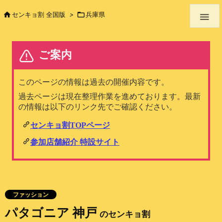

センキョ割 全国版
>

兵庫県

ファッション
パタゴニア 神戸
のセンキョ割