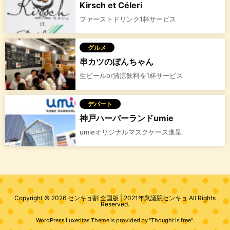
Kirsch et Céleri
ファーストドリンク1杯サービス
グルメ
串カツのぼんちゃん
生ビールor清涼飲料を1杯サービス
デパート
神戸ハーバーランドumie
umieオリジナルマスクケース進呈
Copyright ©
2026
センキョ割 全国版 | 2021年衆議院センキョ
All Rights
Reserved.
WordPress Luxeritas Theme is provided by "
Thought is free
".