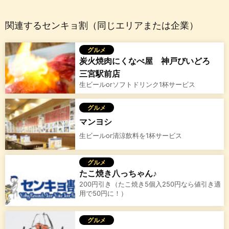
関連するセンキョ割（同じエリアまたは企業）
グルメ
炭火焼肉にくなべ屋 神戸びいどろ
三宮駅前店
生ビールorソフトドリンク1杯サービス
グルメ
マンヨシ
生ビールor清涼飲料を1杯サービス
グルメ
たこ焼き八っちゃん♪
200円引き（たこ焼き5個入250円なら値引き適
用で50円に！）
グルメ