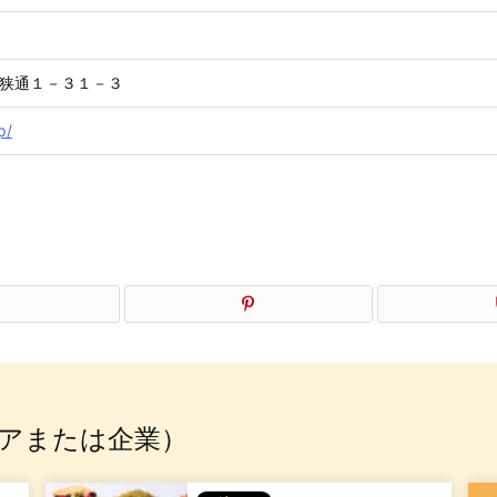
狭通１－３１－３
p/
アまたは企業）