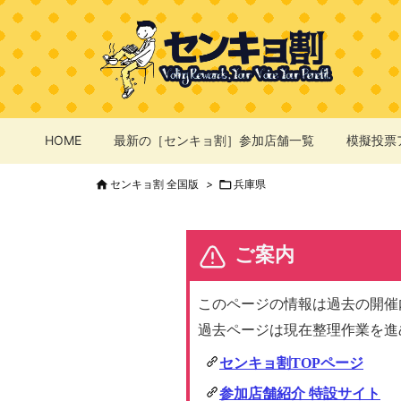
HOME
最新の［センキョ割］参加店舗一覧
模擬投票

センキョ割 全国版
>

兵庫県