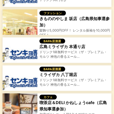
ファッション
きもののやしま 坂店（広島県知事選参
加）
髪飾り5,000円OFF！ レンタル振袖を10,000円
OFF！ …
BAR&居酒屋
広島ミライザカ 本通り店
ドリンク1杯無料サービス（ザ・プレミアム・
モルツ 神泡の香るエール…
BAR&居酒屋
ミライザカ 八丁堀店
ドリンク1杯無料サービス（ザ・プレミアム・
モルツ 神泡の香るエール…
カフェ
喫茶店＆DELI かねしょうcafe（広島
県知事選参加）