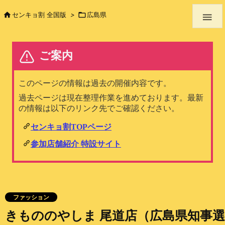

センキョ割 全国版
>

広島県

ファッション
きもののやしま 尾道店（広島県知事選