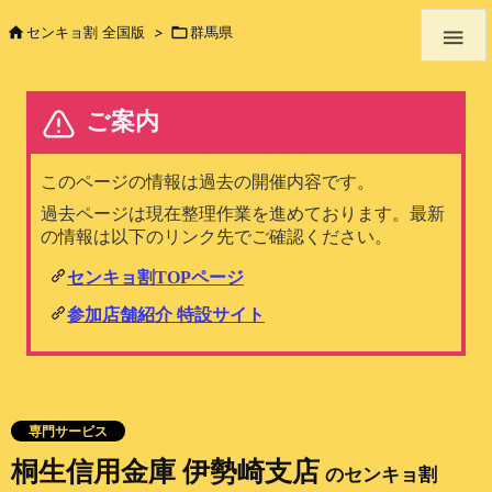

センキョ割 全国版
>

群馬県

専門サービス
桐生信用金庫 伊勢崎支店
のセンキョ割