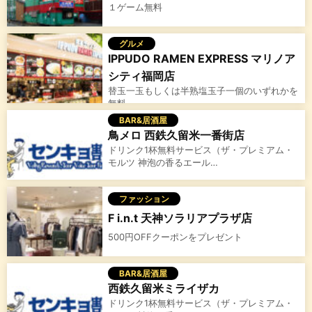
１ゲーム無料
グルメ
IPPUDO RAMEN EXPRESS マリノア
シティ福岡店
替玉一玉もしくは半熟塩玉子一個のいずれかを
無料
BAR&居酒屋
鳥メロ 西鉄久留米一番街店
ドリンク1杯無料サービス（ザ・プレミアム・
モルツ 神泡の香るエール…
ファッション
F i.n.t 天神ソラリアプラザ店
500円OFFクーポンをプレゼント
BAR&居酒屋
西鉄久留米ミライザカ
ドリンク1杯無料サービス（ザ・プレミアム・