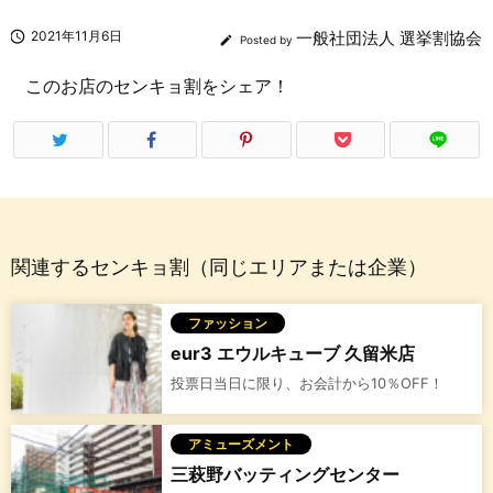

2021年11月6日
一般社団法人 選挙割協会

Posted by
このお店のセンキョ割をシェア！
関連するセンキョ割（同じエリアまたは企業）
ファッション
eur3 エウルキューブ 久留米店
投票日当日に限り、お会計から10％OFF！
アミューズメント
三萩野バッティングセンター