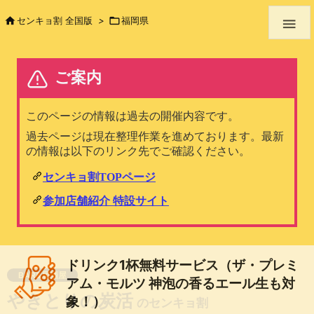

センキョ割 全国版
>

福岡県

ドリンク1杯無料サービス（ザ・プレミ
BAR&居酒屋
アム・モルツ 神泡の香るエール生も対
やきとりの炭活
象！）
のセンキョ割