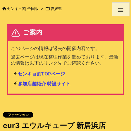

センキョ割 全国版
>

愛媛県

ファッション
eur3 エウルキューブ 新居浜店