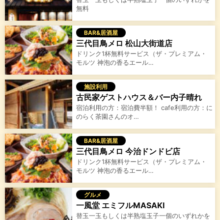
無料
BAR&居酒屋
三代目鳥メロ 松山大街道店
ドリンク1杯無料サービス（ザ・プレミアム・
モルツ 神泡の香るエール…
施設利用
古民家ゲストハウス＆バー内子晴れ
宿泊利用の方：宿泊費半額！ cafe利用の方：に
のらく茶園さんのオ…
BAR&居酒屋
三代目鳥メロ 今治ドンドビ店
ドリンク1杯無料サービス（ザ・プレミアム・
モルツ 神泡の香るエール…
グルメ
一風堂 エミフルMASAKI
替玉一玉もしくは半熟塩玉子一個のいずれかを