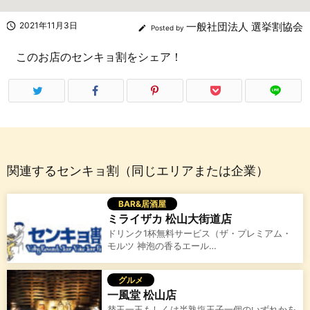

2021年11月3日
一般社団法人 選挙割協会

Posted by
このお店のセンキョ割をシェア！
関連するセンキョ割（同じエリアまたは企業）
BAR&居酒屋
ミライザカ 松山大街道店
ドリンク1杯無料サービス（ザ・プレミアム・
モルツ 神泡の香るエール…
グルメ
一風堂 松山店
替玉一玉もしくは半熟塩玉子一個のいずれかを