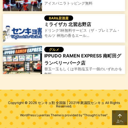
アイスバニラトッピング無料
BAR&居酒屋
ミライザカ 北習志野店
ドリンク1杯無料サービス（ザ・プレミアム・
モルツ 神泡の香るエール…
グルメ
IPPUDO RAMEN EXPRESS 南町田グ
ランベリーパーク店
替玉一玉もしくは半熟塩玉子一個のいずれかを
無料
Copyright ©
2026
センキョ割 全国版 | 2021年衆議院センキョ
All Rights
Reserved.

WordPress Luxeritas Theme is provided by "
Thought is free
".
上へ