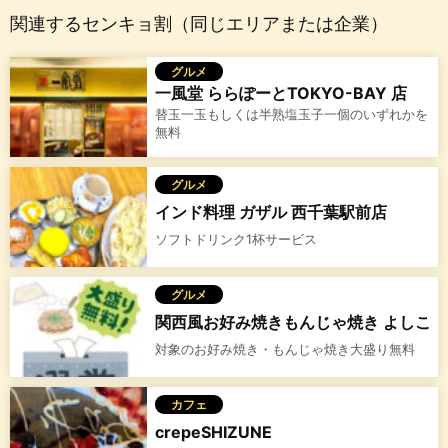
関連するセンキョ割（同じエリアまたは企業）
グルメ
一風堂 ららぽーとTOKYO-BAY 店
替玉一玉もしくは半熟塩玉子一個のいずれかを
無料
グルメ
インド料理 ガザル 西千葉駅前店
ソフトドリンク1杯サービス
グルメ
関西風お好み焼きもんじゃ焼き よしこ
対象のお好み焼き・もんじゃ焼き大盛り無料
カフェ
crepeSHIZUNE