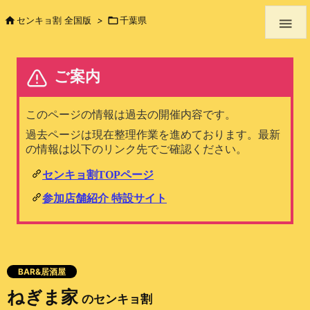

センキョ割 全国版
>

千葉県

BAR&居酒屋
ねぎま家
のセンキョ割