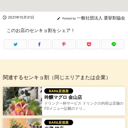

2021年10月31日
一般社団法人 選挙割協会

Posted by
このお店のセンキョ割をシェア！
関連するセンキョ割（同じエリアまたは企業）
BAR&居酒屋
吟醸マグロ 金山店
ドリンク一杯サービス ドリンクの内容は店舗の
FDメニュー記載のドリ…
BAR&居酒屋