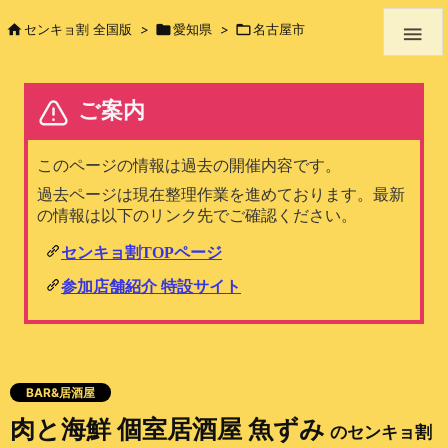

センキョ割 全国版
>

愛知県
>

名古屋市

BAR&居酒屋
肉と海鮮 個室居酒屋 魚ずみ
のセンキョ割