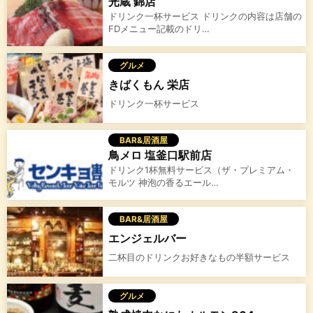
光蔵 錦店
ドリンク一杯サービス ドリンクの内容は店舗の
FDメニュー記載のドリ…
グルメ
きばくもん 栄店
ドリンク一杯サービス
BAR&居酒屋
鳥メロ 塩釜口駅前店
ドリンク1杯無料サービス（ザ・プレミアム・
モルツ 神泡の香るエール…
BAR&居酒屋
エンジェルバー
二杯目のドリンクお好きなもの半額サービス
グルメ